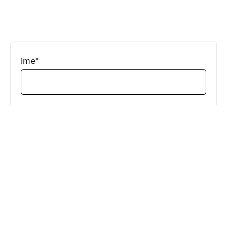
(required)
Ime
*
(required)
E-pošta
*
(required)
Vrsta dogodka
*
Please select…